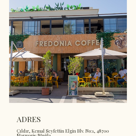
ADRES
Çıldır, Kemal Seyfettin Elgin Blv. No:1, 48700
Marmaris/Muğla