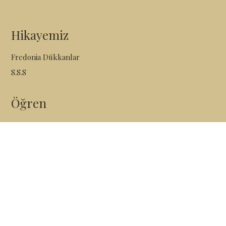
Hikayemiz
Fredonia Dükkanlar
S.S.S
Öğren
Anasayfa
Hakkımızda
Şubelerimiz
Menümüz
İletişim
KVKK